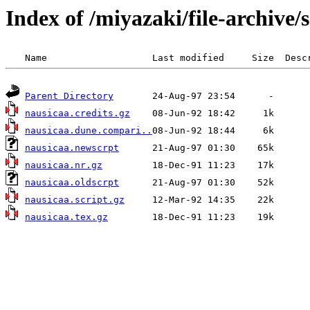
Index of /miyazaki/file-archive/
Parent Directory
nausicaa.credits.gz
nausicaa.dune.compari..
nausicaa.newscrpt
nausicaa.nr.gz
nausicaa.oldscrpt
nausicaa.script.gz
nausicaa.tex.gz